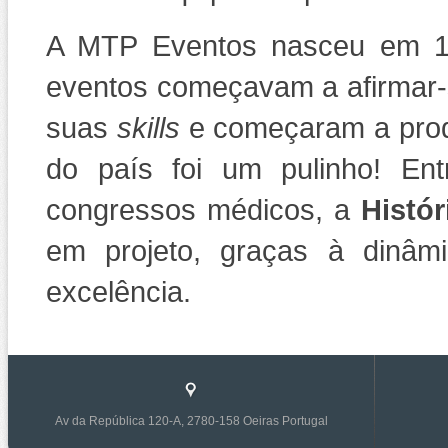
A MTP Eventos nasceu em 1
eventos começavam a afirmar-s
suas
skills
e começaram a produ
do país foi um pulinho! En
congressos médicos, a
Histór
em projeto, graças à dinâm
excelência.
Av da República 120-A, 2780-158 Oeiras Portugal